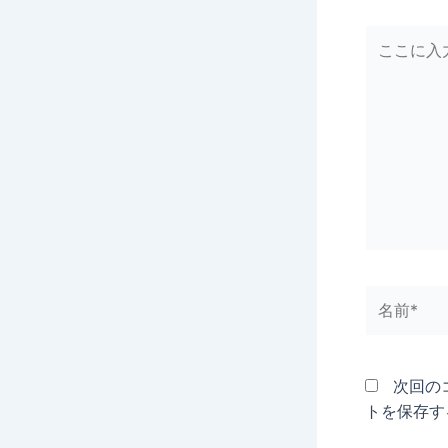
こ
こ
に
入
力…
名
前
*
次回の
トを保存す