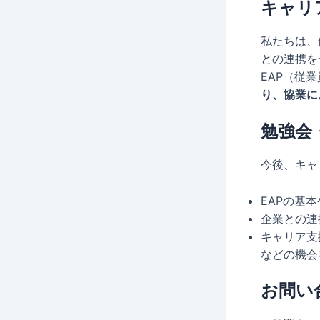
キャリ
私たちは、
との連携を
EAP（従
り、協業に
勉強会
今後、キャ
EAPの基
企業との連
キャリア支
などの機会
お問い