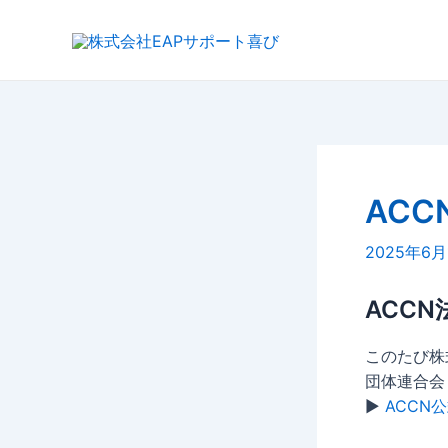
内
投
容
稿
を
ナ
ス
ビ
キ
ゲ
ッ
ー
プ
シ
ョ
AC
ン
2025年6月
ACC
このたび株
団体連合会
▶︎
ACCN