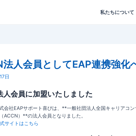
私たちについて
CN法人会員としてEAP連携強化
17日
N法人会員に加盟いたしました
式会社EAPサポート喜びは、**一般社団法人全国キャリアコ
（ACCN）**の法人会員となりました。
公式サイトはこちら