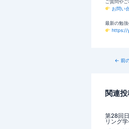
ご質問やご
お問い
最新の勉強
https:/
←
前
関連投
第28回
リング学