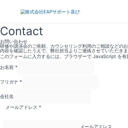
内
容
を
ス
Contact
キ
ッ
お問い合わせ
プ
研修や講演会のご依頼、カウンセリング利用のご相談などのお
内容を確認したうえで、弊社担当よりご連絡させていただきま
このフォームに入力するには、ブラウザーで JavaScript 
お名前
*
フリガナ
*
会社名
メールアドレス
*
メールアドレス