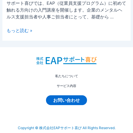
開
サポート喜びでは、EAP（従業員支援プログラム）に初めて
催！
触れる方向けの入門講座を開催します。企業のメンタルヘ
受
ルス支援担当者や人事ご担当者にとって、基礎から …
講
受
もっと読む »
付
ス
タ
ー
ト
【国
際
私たちについて
EAP
サービス内容
協
会
お問い合わせ
認
定
資
格
Copyright © 株式会社EAPサポート喜び All Rights Reserved.
講