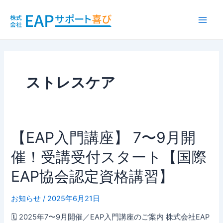
内
Main
容
Men
を
ス
キ
ッ
プ
ストレスケア
【EAP
【EAP入門講座】 7〜9月開
入
催！受講受付スタート【国際
門
講
EAP協会認定資格講習】
座】
7〜
お知らせ
/
2025年6月21日
9
月
🗓 2025年7〜9月開催／EAP入門講座のご案内 株式会社EAP