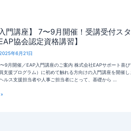
P入門講座】 7〜9月開催！受講受付ス
EAP協会認定資格講習】
2025年6月21日
5年7〜9月開催／EAP入門講座のご案内 株式会社EAPサポート喜
業員支援プログラム）に初めて触れる方向けの入門講座を開催し
ヘルス支援担当者や人事ご担当者にとって、基礎から …
»