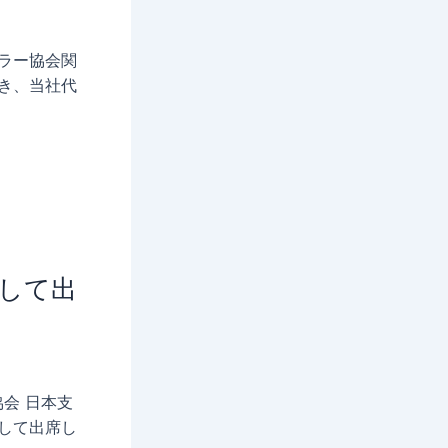
セラー協会関
き、当社代
として出
協会 日本支
して出席し