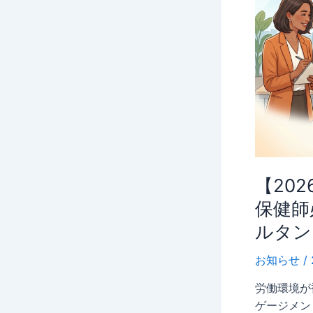
講
受
付
中】
カ
ウ
ン
セ
ラ
ー・
人
【20
事・
保健師
保
健
ルタン
師
お知らせ
/
必
見。
労働環境が
離
ゲージメン