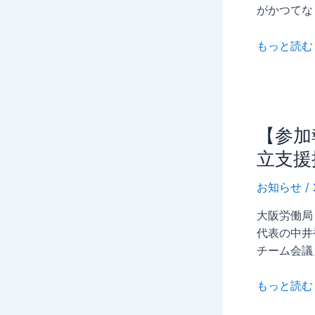
職
がかつてな
を
防
もっと読む 
ぎ
組
織
を
動
【参
【参加
か
加
立支援
す
報
「EAP
告】
お知らせ
/
コ
大
ン
大阪労働局
阪
サ
代表の中井
労
ル
チーム会議
働
タ
局
ン
もっと読む 
主
ト」
催・