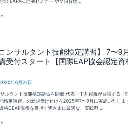
の EAPA‑J定例セミナー や全国各地 …
»
Pコンサルタント技能検定講習】 7〜9
講受付スタート【国際EAP協会認定資
2025年6月21日
Pコンサルタント技能検定講習を開催 代表・中井裕規が登壇する「E
能検定講習」の新規受け付けを2025年7〜9月に実施いたします
資格CEAP取得を目指す皆さまに最適な、実践型 …
»