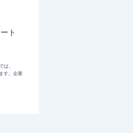
タート
びでは、
ます。企業