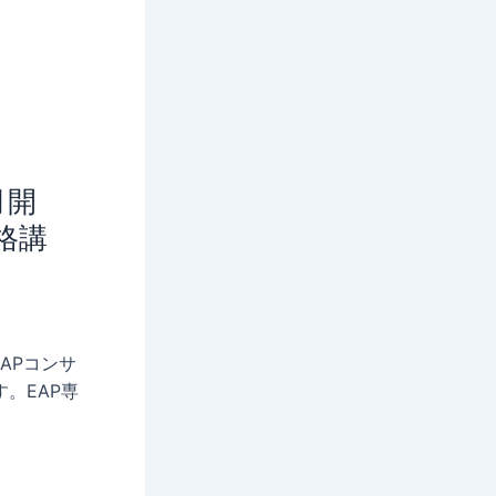
月開
格講
APコンサ
。EAP専