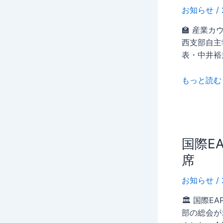
ら
議
躍
お知らせ
/
せ
に
し
🏫 産業
出
た
西支部自主
席
い
表・中井裕
方
へ
もっと読む 
｜
キ
ャ
リ
ア
国
国際E
コ
際
ン
席
EAP
サ
協
お知らせ
/
ル
会
タ
🏛 国際E
日
ン
部の総会が
本
ト、