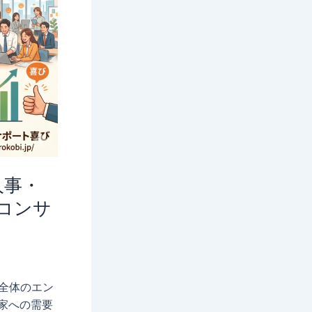
人事・
コンサ
全体のエン
家への需要