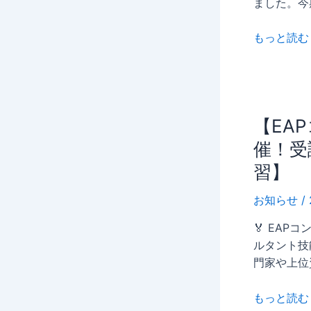
ました。今期
支
産
部
業
もっと読む 
総
カ
会
ウ
に
ン
研
セ
修
ラ
【EAP
【EA
委
ー
コ
員
催！受
向
ン
代
け
習】
サ
表
特
ル
と
お知らせ
/
別
タ
し
セ
ン
🏅 EA
て
ミ
ト
ルタント技
出
ナ
技
門家や上位
席
ー
能
に
検
もっと読む 
登