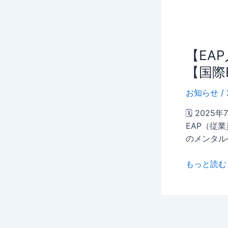
定
壇
講
習】
7〜
【EAP
9
【EA
入
月
【国際
門
開
講
催！
お知らせ
/
座】
受
🗓 202
7〜
講
EAP（従
9
受
のメンタル
月
付
開
ス
もっと読む 
催！
タ
受
ー
講
ト
受
【国
付
際