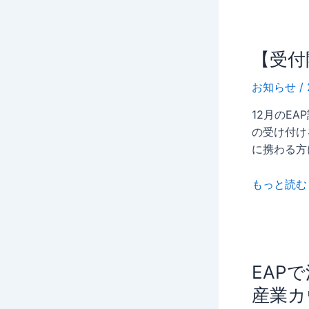
へ
第
の
9
道
回
【受
【受付
大
付
阪
お知らせ
/
開
府
始】
地
12月のE
EAP
域
の受け付け
講
両
に携わる方
座
立
12
支
もっと読む 
月
援
開
推
催
進
分
チ
の
ー
EAP
EAP
お
ム
で
産業カ
知
会
活