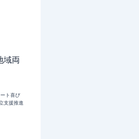
地域両
ポート喜び
両立支援推進