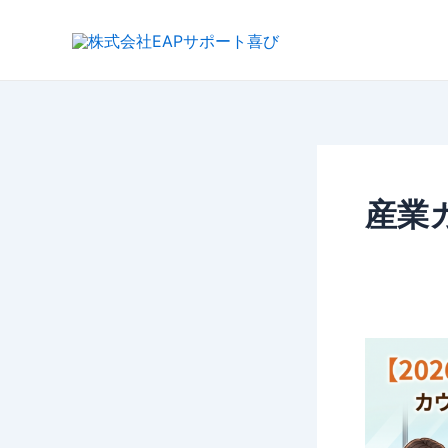
内
容
を
ス
キ
ッ
プ
産業
【2026
年
度・
受