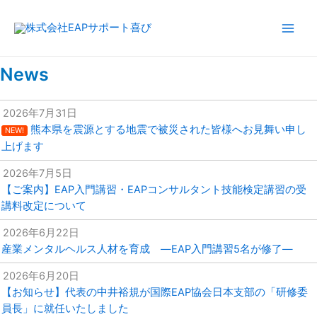
内
Main
容
Men
を
ス
News
キ
ッ
プ
2026年7月31日
熊本県を震源とする地震で被災された皆様へお見舞い申し
NEW!
上げます
2026年7月5日
【ご案内】EAP入門講習・EAPコンサルタント技能検定講習の受
講料改定について
2026年6月22日
産業メンタルヘルス人材を育成 ―EAP入門講習5名が修了―
2026年6月20日
【お知らせ】代表の中井裕規が国際EAP協会日本支部の「研修委
員長」に就任いたしました