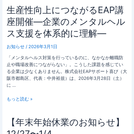
入
生
生産性向上につながるEAP講
門
産
講
座開催―企業のメンタルヘル
性
座
向
ス支援を体系的に理解―
（オ
上
ン
に
ラ
お知らせ
/
2026年3月1日
つ
イ
な
「メンタルヘルス対策を行っているのに、なかなか離職防
ン）
が
止や職場改善につながらない」。こうした課題を感じてい
開
る
る企業は少なくありません。株式会社EAPサポート喜び（大
催
EAP
阪市都島区、代表：中井裕規）は、2026年3月28日（土）
の
講
に …
お
座
知
開
もっと読む »
ら
催
せ
―
―
企
【年
【年末年始休業のお知らせ】
業
末
の
12/27〜1/4
年