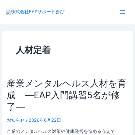
内
Main
容
Men
を
ス
キ
ッ
プ
人材定着
産
産業メンタルヘルス人材を育
業
成 ―EAP入門講習5名が修
メ
ン
了―
タ
ル
お知らせ
/
2026年6月22日
ヘ
ル
企業のメンタルヘルス対策や健康経営を進めるうえで、