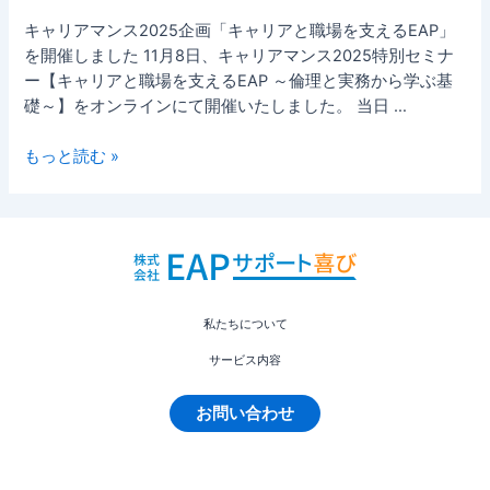
特
に
別
キャリアマンス2025企画「キャリアと職場を支えるEAP」
で
セ
を開催しました 11月8日、キャリアマンス2025特別セミナ
き
ミ
ー【キャリアと職場を支えるEAP ～倫理と実務から学ぶ基
る
ナ
礎～】をオンラインにて開催いたしました。 当日 …
こ
ー】
と
キ
もっと読む »
～”キ
ャ
ャ
リ
リ
ア
ア
と
支
職
援”
場
と
私たちについて
を
“EAP”
支
サービス内容
の
え
視
る
お問い合わせ
点
EAP
か
～
ら
倫
～