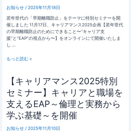
別
お知らせ
/
2025年11月18日
セ
若年世代の「早期離職防止」をテーマに特別セミナーを開
ミ
催しました 11月17日、キャリアマンス2025企画【若年世代
ナ
の早期離職防止のためにできること〜“キャリア支
ー】
援”と“EAP”の視点から〜】をオンラインにて開催いたしま
若
し …
年
世
もっと読む »
代
の
早
【キ
【キャリアマンス2025特別
期
ャ
離
セミナー】キャリアと職場を
リ
職
ア
防
支えるEAP～倫理と実務から
マ
止
ン
学ぶ基礎～を開催
の
ス
た
2025
め
お知らせ
/
2025年11月10日