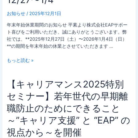
メ
始
ン
休
お知らせ
/
2025年12月1日
タ
業
年末年始休業期間のお知らせ 平素より株式会社EAPサポー
ル
の
ト喜びをご利用いただき、誠にありがとうございます。弊
ヘ
お
社では、**2025年12月27日（土）〜2026年1月4日（日）
ル
知
**の期間を年末年始の休業とさせていただきます …
ス
ら
支
せ】
もっと読む »
援
12/27〜
を
1/4
体
【キ
【キャリアマンス2025特別
系
ャ
的
セミナー】若年世代の早期離
リ
に
ア
理
職防止のためにできること
マ
解
ン
―
～”キャリア支援” と “EAP” の
ス
視点から～を開催
2025
特