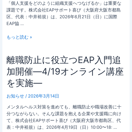
ス
「個人支援をどのように組織支援へつなげるか」は重要な
人
課題です。株式会社EAPサポート喜び（大阪府大阪市都島
材
区、代表：中井裕規）は、2026年6月21日（日）に国際
を
EAP協 …
育
成
もっと読む »
―EAP
入
門
離
離職防止に役立つEAP入門追
講
職
習
加開催―4/19オンライン講座
防
5
止
を実施―
名
に
が
役
修
お知らせ
/
2026年3月14日
立
了
つ
メンタルヘルス対策を進めても、離職防止や職場改善に十
―
EAP
分つながらない。そんな課題を抱える企業や支援職に向け
入
て、株式会社EAPサポート喜び（大阪府大阪市都島区、代
門
表：中井裕規）は、2026年4月19日（日）10:00〜18: …
追