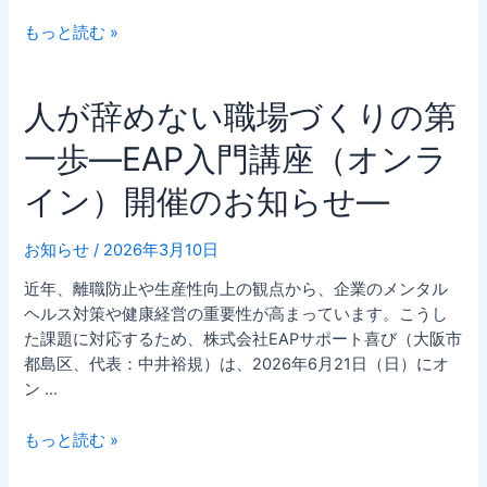
加
もっと読む »
開
催
―4/19
人
人が辞めない職場づくりの第
オ
が
ン
一歩―EAP入門講座（オンラ
辞
ラ
め
イン）開催のお知らせ―
イ
な
ン
い
講
お知らせ
/
2026年3月10日
職
座
場
近年、離職防止や生産性向上の観点から、企業のメンタル
を
づ
ヘルス対策や健康経営の重要性が高まっています。こうし
実
く
た課題に対応するため、株式会社EAPサポート喜び（大阪市
施
り
都島区、代表：中井裕規）は、2026年6月21日（日）にオ
―
の
ン …
第
一
もっと読む »
歩
―EAP